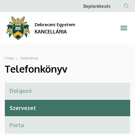
Telefonkönyv
Ugrás
Anonim
Bejelentkezés
a
Felhasználói
|
tartalomra
fiók
Debreceni Egyetem
KANCELLÁRIA
menüje
KANCELLÁRIA
Morzsa
Címlap
Telefonkönyv
Telefonkönyv