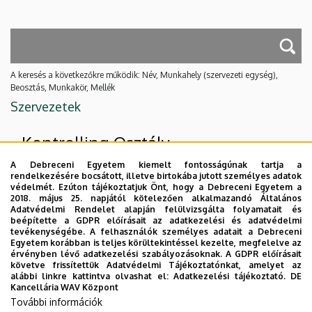
A keresés a következőkre működik: Név, Munkahely (szervezeti egység),
Beosztás, Munkakör, Mellék
Szervezetek
Kontrolling Osztály
A Debreceni Egyetem kiemelt fontosságúnak tartja a
rendelkezésére bocsátott, illetve birtokába jutott személyes adatok
Felettes szervezeti egységek
védelmét. Ezúton tájékoztatjuk Önt, hogy a Debreceni Egyetem a
2018. május 25. napjától kötelezően alkalmazandó Általános
Adatvédelmi Rendelet alapján felülvizsgálta folyamatait és
Kancellária
beépítette a GDPR előírásait az adatkezelési és adatvédelmi
tevékenységébe. A felhasználók személyes adatait a Debreceni
Tervezési és Kontrolling Igazgatóság
Egyetem korábban is teljes körültekintéssel kezelte, megfelelve az
érvényben lévő adatkezelési szabályozásoknak. A GDPR előírásait
Nincs találat.
követve frissítettük Adatvédelmi Tájékoztatónkat, amelyet az
alábbi linkre kattintva olvashat el:
Adatkezelési tájékoztató.
DE
Kancellária WAV Központ
További információk