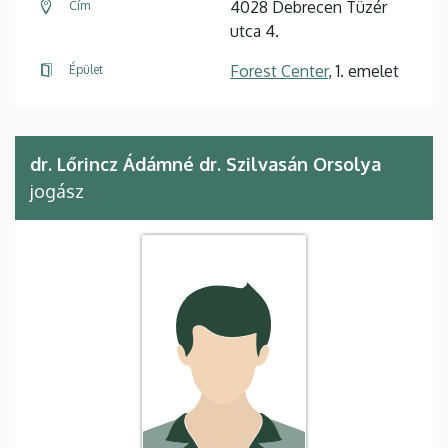
4028 Debrecen Tüzér
Cím
utca 4.
Forest Center
, 1. emelet
Épület
dr. Lőrincz Ádámné dr. Szilvasán Orsolya
jogász