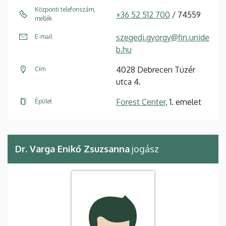
Központi telefonszám,
+36 52 512 700
/ 74559
mellék
szegedi.gyorgy@fin.unide
E-mail
b.hu
4028 Debrecen Tüzér
Cím
utca 4.
Forest Center
, 1. emelet
Épület
Dr. Varga Enikő Zsuzsanna
jogász