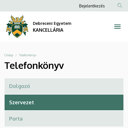
Telefonkönyv
Ugrás
Anonim
Bejelentkezés
a
Felhasználói
|
tartalomra
fiók
Debreceni Egyetem
KANCELLÁRIA
menüje
KANCELLÁRIA
Morzsa
Címlap
Telefonkönyv
Telefonkönyv