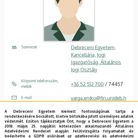
Debreceni Egyetem,
Szervezet
Kancellária, Jogi
Igazgatóság, Általános
Jogi Osztály
Központi telefonszám,
+36 52 512 700
/ 74457
mellék
varga.eniko@fin.unideb.h
E-mail
u
A Debreceni Egyetem kiemelt fontosságúnak tartja a
rendelkezésére bocsátott, illetve birtokába jutott személyes adatok
4028 Debrecen Tüzér
Cím
védelmét. Ezúton tájékoztatjuk Önt, hogy a Debreceni Egyetem a
utca 4.
2018. május 25. napjától kötelezően alkalmazandó Általános
Adatvédelmi Rendelet alapján felülvizsgálta folyamatait és
beépítette a GDPR előírásait az adatkezelési és adatvédelmi
Forest Center
, 1. emelet (A
Épület