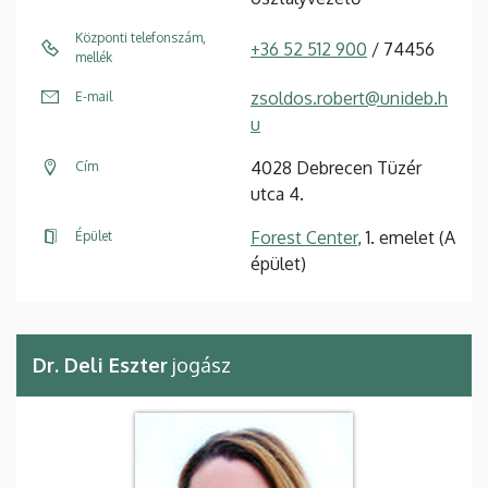
Központi telefonszám,
+36 52 512 900
/ 74456
mellék
zsoldos.robert@unideb.h
E-mail
u
4028 Debrecen Tüzér
Cím
utca 4.
Forest Center
, 1. emelet (A
Épület
épület)
Dr. Deli Eszter
jogász