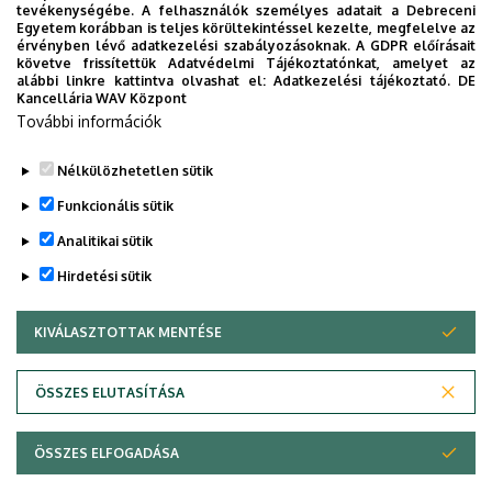
tevékenységébe. A felhasználók személyes adatait a Debreceni
épület)
Egyetem korábban is teljes körültekintéssel kezelte, megfelelve az
érvényben lévő adatkezelési szabályozásoknak. A GDPR előírásait
követve frissítettük Adatvédelmi Tájékoztatónkat, amelyet az
alábbi linkre kattintva olvashat el:
Adatkezelési tájékoztató.
DE
Kancellária WAV Központ
További információk
Dolgozói adatmódosítás igénylése a DE
telefonkönyvében
|
Külső személyek rögzítése a
Nélkülözhetetlen sütik
DE telefonkönyvében
|
Súgó
|
Hibabejelentés
Funkcionális sütik
Analitikai sütik
Hirdetési sütik
KIVÁLASZTOTTAK MENTÉSE
WITHDRAW CONSENT
ÖSSZES ELUTASÍTÁSA
Adatvédelem
Adatkezelési nyilatkozat
ÖSSZES ELFOGADÁSA
Copyright © 2026 Unideb