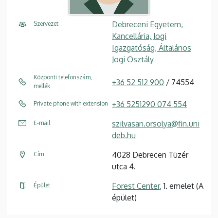
Debreceni Egyetem,
Szervezet
Kancellária, Jogi
Igazgatóság, Általános
Jogi Osztály
Központi telefonszám,
+36 52 512 900
/ 74554
mellék
+36 5251290 074 554
Private phone with extension
szilvasan.orsolya@fin.uni
E-mail
deb.hu
4028 Debrecen Tüzér
Cím
utca 4.
Forest Center
, 1. emelet (A
Épület
épület)