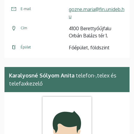
gozne.maria@fin.unideb.h
E-mail
u
4100 Berettyóújfalu
Cím
Orbán Balázs tér 1.
Főépület, földszint
Épület
Karalyosné Sólyom Anita
telefon-,telex és
telefaxkezelő