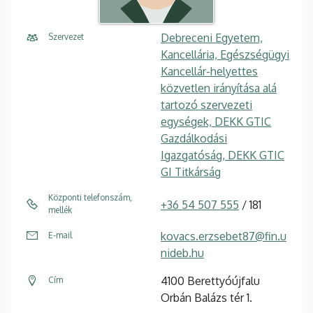
Debreceni Egyetem,
Szervezet
Kancellária, Egészségügyi
Kancellár-helyettes
közvetlen irányítása alá
tartozó szervezeti
egységek, DEKK GTIC
Gazdálkodási
Igazgatóság, DEKK GTIC
GI Titkárság
Központi telefonszám,
+36 54 507 555
/ 181
mellék
kovacs.erzsebet87@fin.u
E-mail
nideb.hu
4100 Berettyóújfalu
Cím
Orbán Balázs tér 1.