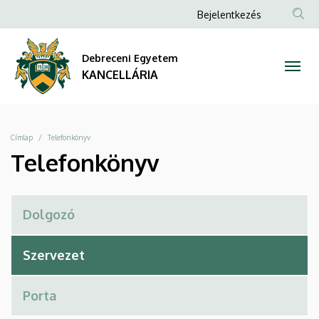
Telefonkönyv
Ugrás
Anonim
Bejelentkezés
a
Felhasználói
|
tartalomra
fiók
Debreceni Egyetem
KANCELLÁRIA
menüje
KANCELLÁRIA
Morzsa
Címlap
Telefonkönyv
Telefonkönyv