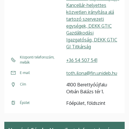
Kancellár-helyettes
közvetlen irányítása alá
tartozó szervezeti
egységek, DEKK GTIC
Gazdálkodási
Igazgatóság, DEKK GTIC
GI Titkárság
Központi telefonszám,
+36 54 507 541
mellék
toth.ilona@fin.unideb.hu
E-mail
4100 Berettyóújfalu
Cím
Orbán Balázs tér 1.
Főépület, földszint
Épület