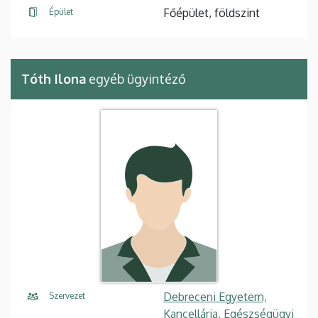
Főépület, földszint
Épület
Tóth Ilona
egyéb ügyintéző
Debreceni Egyetem,
Szervezet
Kancellária, Egészségügyi