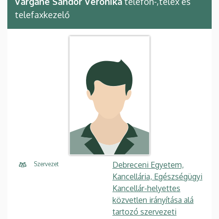
Vargáné Sándor Veronika
telefon-,telex és
telefaxkezelő
Debreceni Egyetem,
Szervezet
Kancellária, Egészségügyi
Kancellár-helyettes
közvetlen irányítása alá
tartozó szervezeti