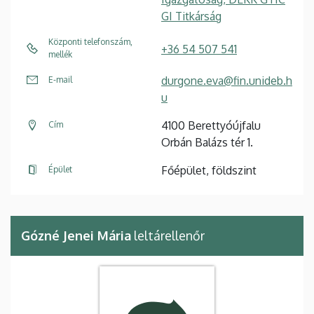
GI Titkárság
Központi telefonszám,
+36 54 507 541
mellék
durgone.eva@fin.unideb.h
E-mail
u
4100 Berettyóújfalu
Cím
Orbán Balázs tér 1.
Főépület, földszint
Épület
Gózné Jenei Mária
leltárellenőr