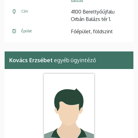
4100 Berettyóújfalu
Cím
Orbán Balázs tér 1.
Főépület, földszint
Épület
Kovács Erzsébet
egyéb ügyintéző