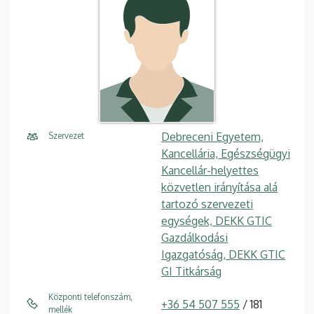
Debreceni Egyetem,
Szervezet
Kancellária, Egészségügyi
Kancellár-helyettes
közvetlen irányítása alá
tartozó szervezeti
egységek, DEKK GTIC
Gazdálkodási
Igazgatóság, DEKK GTIC
GI Titkárság
Központi telefonszám,
+36 54 507 555
/ 181
mellék