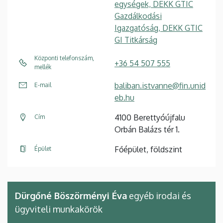
egységek, DEKK GTIC
Gazdálkodási
Igazgatóság, DEKK GTIC
GI Titkárság
Központi telefonszám,
+36 54 507 555
mellék
baliban.istvanne@fin.unid
E-mail
eb.hu
4100 Berettyóújfalu
Cím
Orbán Balázs tér 1.
Főépület, földszint
Épület
Dürgőné Böszörményi Éva
egyéb irodai és
ügyviteli munkakörök