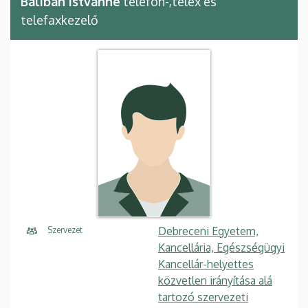
Balibán Istvánné
telefon-,telex és
telefaxkezelő
Debreceni Egyetem,
Szervezet
Kancellária, Egészségügyi
Kancellár-helyettes
közvetlen irányítása alá
tartozó szervezeti