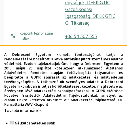
egységek, DEKK GTIC
Gazdálkodási
Igazgatóság, DEKK GTIC
GI Titkárság
Központi telefonszám,
+36 54 507 555
mellék
vargane.veronika@fin.unid
E-mail
A Debreceni Egyetem kiemelt fontosságúnak tartja a
eb.hu
rendelkezésére bocsátott, illetve birtokába jutott személyes adatok
védelmét. Ezúton tájékoztatjuk Önt, hogy a Debreceni Egyetem a
4100 Berettyóújfalu
Cím
2018. május 25. napjától kötelezően alkalmazandó Általános
Adatvédelmi Rendelet alapján felülvizsgálta folyamatait és
Orbán Balázs tér 1.
beépítette a GDPR előírásait az adatkezelési és adatvédelmi
tevékenységébe. A felhasználók személyes adatait a Debreceni
Főépület, földszint
Épület
Egyetem korábban is teljes körültekintéssel kezelte, megfelelve az
érvényben lévő adatkezelési szabályozásoknak. A GDPR előírásait
követve frissítettük Adatvédelmi Tájékoztatónkat, amelyet az
alábbi linkre kattintva olvashat el:
Adatkezelési tájékoztató.
DE
Kancellária WAV Központ
További információk
Dolgozói adatmódosítás igénylése a DE
telefonkönyvében
|
Külső személyek rögzítése a
Nélkülözhetetlen sütik