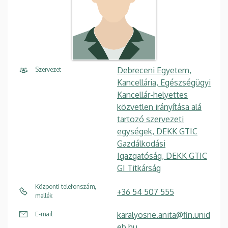
Debreceni Egyetem,
Szervezet
Kancellária, Egészségügyi
Kancellár-helyettes
közvetlen irányítása alá
tartozó szervezeti
egységek, DEKK GTIC
Gazdálkodási
Igazgatóság, DEKK GTIC
GI Titkárság
Központi telefonszám,
+36 54 507 555
mellék
karalyosne.anita@fin.unid
E-mail
eb.hu