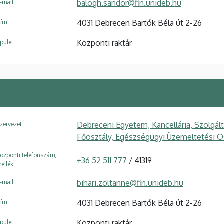
balogh.sandor@fin.unideb.hu
-mail
4031 Debrecen Bartók Béla út 2-26
ím
Központi raktár
pület
Debreceni Egyetem, Kancellária, Szolgál
zervezet
Főosztály, Egészségügyi Üzemeltetési O
özponti telefonszám,
+36 52 511 777
/ 41319
ellék
bihari.zoltanne@fin.unideb.hu
-mail
4031 Debrecen Bartók Béla út 2-26
ím
Központi raktár
pület