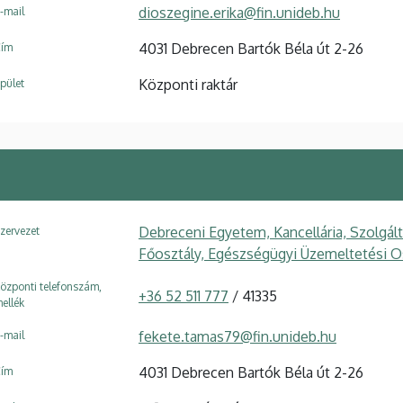
dioszegine.erika@fin.unideb.hu
-mail
4031 Debrecen Bartók Béla út 2-26
ím
Központi raktár
pület
Debreceni Egyetem, Kancellária, Szolgál
zervezet
Főosztály, Egészségügyi Üzemeltetési O
özponti telefonszám,
+36 52 511 777
/ 41335
ellék
fekete.tamas79@fin.unideb.hu
-mail
4031 Debrecen Bartók Béla út 2-26
ím