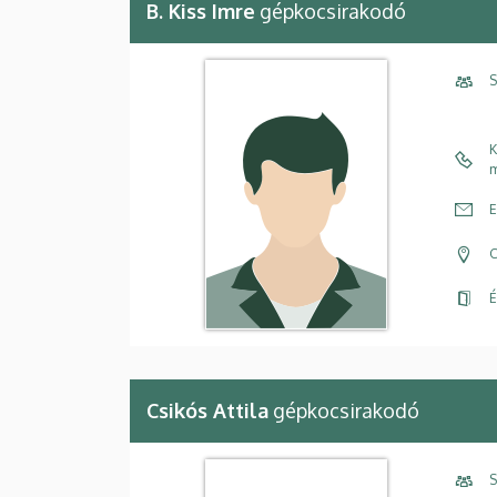
B. Kiss Imre
gépkocsirakodó
S
K
m
E
C
É
Csikós Attila
gépkocsirakodó
S