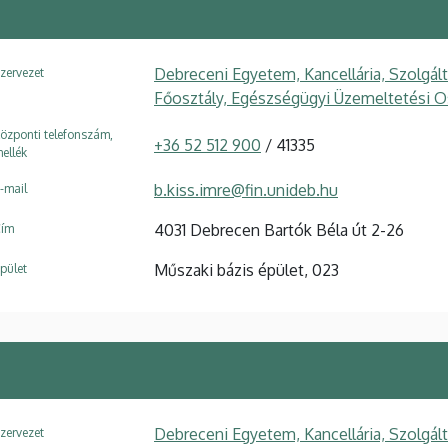
Debreceni Egyetem, Kancellária, Szolgál
zervezet
Főosztály, Egészségügyi Üzemeltetési O
özponti telefonszám,
+36 52 512 900
/ 41335
ellék
b.kiss.imre@fin.unideb.hu
-mail
4031 Debrecen Bartók Béla út 2-26
ím
Műszaki bázis épület, 023
pület
Debreceni Egyetem, Kancellária, Szolgál
zervezet