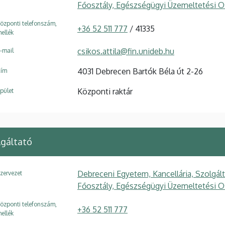
Főosztály, Egészségügyi Üzemeltetési O
özponti telefonszám,
+36 52 511 777
/ 41335
ellék
csikos.attila@fin.unideb.hu
-mail
4031 Debrecen Bartók Béla út 2-26
ím
Központi raktár
pület
lgáltató
Debreceni Egyetem, Kancellária, Szolgál
zervezet
Főosztály, Egészségügyi Üzemeltetési O
özponti telefonszám,
+36 52 511 777
ellék