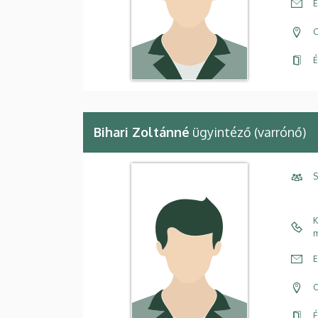
E
C
É
Bihari Zoltánné
ügyintéző (varrónő)
S
K
m
E
C
É