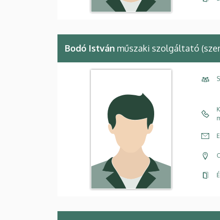
Bodó István
műszaki szolgáltató (sze
S
K
m
E
C
É