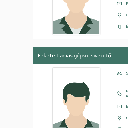
E
C
É
Fekete Tamás
gépkocsivezető
S
K
m
E
C