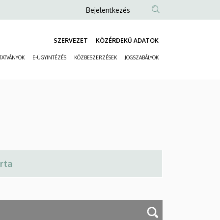
Anonim
Bejelentkezés
Felhasználói
fiók
SZERVEZET
KÖZÉRDEKŰ ADATOK
Fő
menüje
TATVÁNYOK
E-ÜGYINTÉZÉS
KÖZBESZERZÉSEK
JOGSZABÁLYOK
navigáció
Másodlagos
navigáció