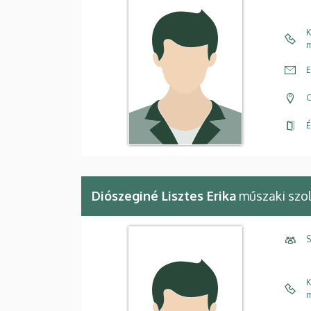
K
m
E
C
É
Diószeginé Lisztes Erika
műszaki szo
S
K
m