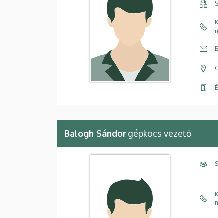
S
K
m
E
C
É
Balogh Sándor
gépkocsivezető
S
K
m