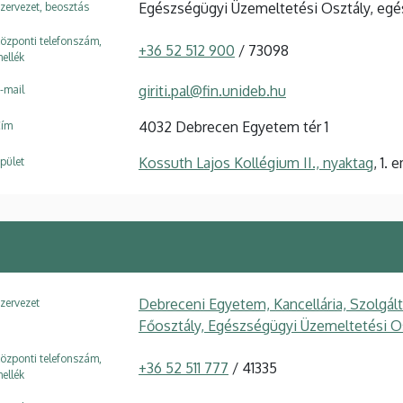
Egészségügyi Üzemeltetési Osztály, egé
zervezet, beosztás
özponti telefonszám,
+36 52 512 900
/ 73098
ellék
giriti.pal@fin.unideb.hu
-mail
4032 Debrecen Egyetem tér 1
ím
Kossuth Lajos Kollégium II., nyaktag
, 1. 
pület
Debreceni Egyetem, Kancellária, Szolgál
zervezet
Főosztály, Egészségügyi Üzemeltetési O
özponti telefonszám,
+36 52 511 777
/ 41335
ellék