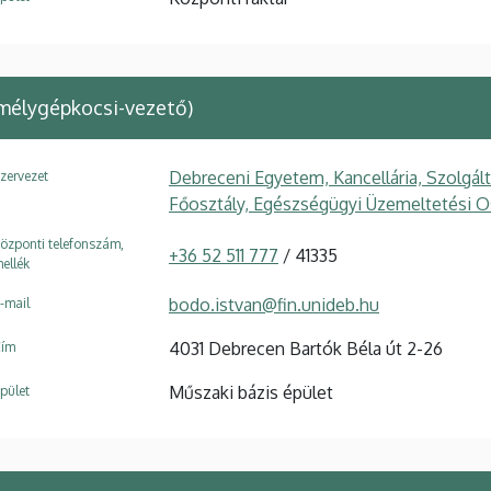
mélygépkocsi-vezető)
Debreceni Egyetem, Kancellária, Szolgál
zervezet
Főosztály, Egészségügyi Üzemeltetési O
özponti telefonszám,
+36 52 511 777
/ 41335
ellék
bodo.istvan@fin.unideb.hu
-mail
4031 Debrecen Bartók Béla út 2-26
ím
Műszaki bázis épület
pület