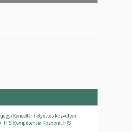
gügyi Kancellár-helyettes közvetlen
gek, HIS Kompetencia Központ, HIS