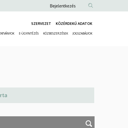
Anonim
Bejelentkezés
Felhasználói
fiók
SZERVEZET
KÖZÉRDEKŰ ADATOK
Fő
menüje
TATVÁNYOK
E-ÜGYINTÉZÉS
KÖZBESZERZÉSEK
JOGSZABÁLYOK
navigáció
Másodlagos
navigáció