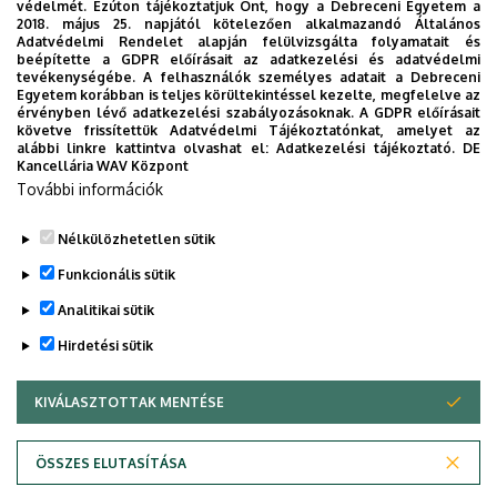
védelmét. Ezúton tájékoztatjuk Önt, hogy a Debreceni Egyetem a
2018. május 25. napjától kötelezően alkalmazandó Általános
Adatvédelmi Rendelet alapján felülvizsgálta folyamatait és
Felettes szervezeti egységek
beépítette a GDPR előírásait az adatkezelési és adatvédelmi
tevékenységébe. A felhasználók személyes adatait a Debreceni
Egyetem korábban is teljes körültekintéssel kezelte, megfelelve az
Kancellária
érvényben lévő adatkezelési szabályozásoknak. A GDPR előírásait
Közbeszerzési és Beszerzési Igazgatóság
követve frissítettük Adatvédelmi Tájékoztatónkat, amelyet az
alábbi linkre kattintva olvashat el:
Adatkezelési tájékoztató.
DE
Kancellária WAV Központ
További információk
Dolgozói adatmódosítás igénylése a DE
telefonkönyvében
|
Külső személyek rögzítése a
Nélkülözhetetlen sütik
DE telefonkönyvében
|
Súgó
|
Hibabejelentés
Funkcionális sütik
Analitikai sütik
Hirdetési sütik
KIVÁLASZTOTTAK MENTÉSE
WITHDRAW CONSENT
ÖSSZES ELUTASÍTÁSA
Adatkezelési nyilatkozat