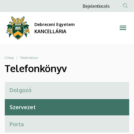
Telefonkönyv
Ugrás
Anonim
Bejelentkezés
a
Felhasználói
|
tartalomra
fiók
Debreceni Egyetem
KANCELLÁRIA
menüje
KANCELLÁRIA
Morzsa
Címlap
Telefonkönyv
Telefonkönyv