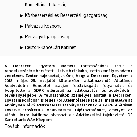
Kancellária Titkárság
Közbeszerzési és Beszerzési Igazgatóság
Pályázati Központ
Pénzügyi Igazgatóság
Rektori-Kancellári Kabinet
SAP Kompetencia Központ
A Debreceni Egyetem kiemelt fontosságúnak tartja a
Számviteli Igazgatóság
rendelkezésére bocsátott, illetve birtokába jutott személyes adatok
védelmét. Ezúton tájékoztatjuk Önt, hogy a Debreceni Egyetem a
Szervezési Igazgatóság
2018. május 25. napjától kötelezően alkalmazandó Általános
Adatvédelmi Rendelet alapján felülvizsgálta folyamatait és
Szolgáltatási és Műszaki Igazgatóság
beépítette a GDPR előírásait az adatkezelési és adatvédelmi
tevékenységébe. A felhasználók személyes adatait a Debreceni
Egyetem korábban is teljes körültekintéssel kezelte, megfelelve az
Tervezési és Kontrolling Igazgatóság
érvényben lévő adatkezelési szabályozásoknak. A GDPR előírásait
követve frissítettük Adatvédelmi Tájékoztatónkat, amelyet az
Vagyongazdálkodási Igazgatóság
alábbi linkre kattintva olvashat el:
Adatkezelési tájékoztató.
DE
Kancellária WAV Központ
További információk
Dolgozói adatmódosítás igénylése a DE