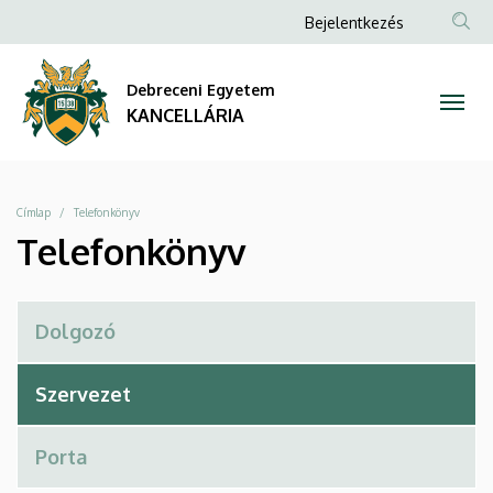
Telefonkönyv
Ugrás
Anonim
Bejelentkezés
a
Felhasználói
|
tartalomra
fiók
Debreceni Egyetem
KANCELLÁRIA
menüje
KANCELLÁRIA
Morzsa
Címlap
Telefonkönyv
Telefonkönyv