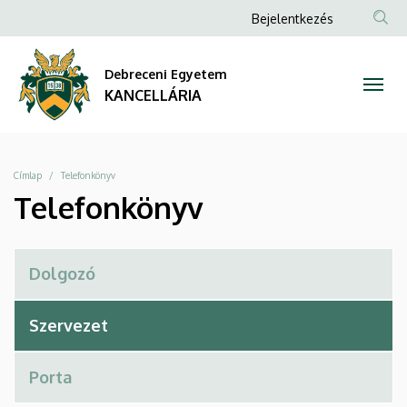
Telefonkönyv
Ugrás
Anonim
Bejelentkezés
a
Felhasználói
|
tartalomra
fiók
Debreceni Egyetem
KANCELLÁRIA
menüje
KANCELLÁRIA
Morzsa
Címlap
Telefonkönyv
Telefonkönyv