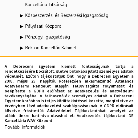
Kancellária Titkárság
Közbeszerzési és Beszerzési Igazgatóság
Pályázati Központ
Pénzügyi Igazgatóság
Rektori-Kancellári Kabinet
SAP Kompetencia Központ
A Debreceni Egyetem kiemelt fontosságúnak tartja a
Számviteli Igazgatóság
rendelkezésére bocsátott, illetve birtokába jutott személyes adatok
védelmét. Ezúton tájékoztatjuk Önt, hogy a Debreceni Egyetem a
Szervezési Igazgatóság
2018. május 25. napjától kötelezően alkalmazandó Általános
Adatvédelmi Rendelet alapján felülvizsgálta folyamatait és
Szolgáltatási és Műszaki Igazgatóság
beépítette a GDPR előírásait az adatkezelési és adatvédelmi
tevékenységébe. A felhasználók személyes adatait a Debreceni
Egyetem korábban is teljes körültekintéssel kezelte, megfelelve az
Tervezési és Kontrolling Igazgatóság
érvényben lévő adatkezelési szabályozásoknak. A GDPR előírásait
követve frissítettük Adatvédelmi Tájékoztatónkat, amelyet az
Vagyongazdálkodási Igazgatóság
alábbi linkre kattintva olvashat el:
Adatkezelési tájékoztató.
DE
Kancellária WAV Központ
További információk
Dolgozói adatmódosítás igénylése a DE