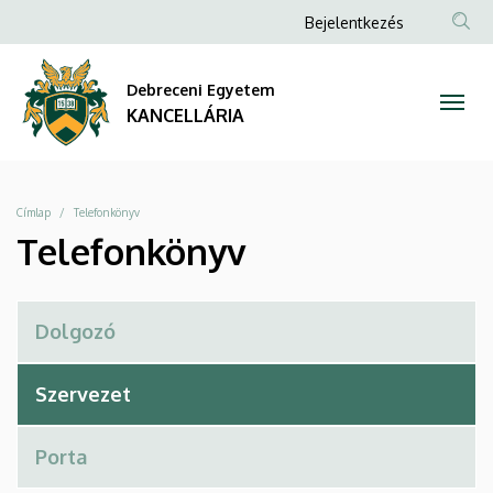
Telefonkönyv
Ugrás
Anonim
Bejelentkezés
a
Felhasználói
|
tartalomra
fiók
Debreceni Egyetem
KANCELLÁRIA
menüje
KANCELLÁRIA
Morzsa
Címlap
Telefonkönyv
Telefonkönyv