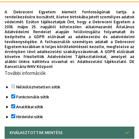
A Debreceni Egyetem kiemelt fontosságúnak tartja a
rendelkezésére bocsátott, illetve birtokába jutott személyes adatok
védelmét. Ezúton tájékoztatjuk Önt, hogy a Debreceni Egyetem a
2018. május 25. napjától kötelezően alkalmazandó Általános
Adatvédelmi Rendelet alapján felülvizsgálta folyamatait és
A keresés a következőkre működik: Név, Munkahely (szervezeti egység),
beépítette a GDPR előírásait az adatkezelési és adatvédelmi
Beosztás, Munkakör, Mellék
tevékenységébe. A felhasználók személyes adatait a Debreceni
Szervezetek
Egyetem korábban is teljes körültekintéssel kezelte, megfelelve az
érvényben lévő adatkezelési szabályozásoknak. A GDPR előírásait
Nincs találat.
követve frissítettük Adatvédelmi Tájékoztatónkat, amelyet az
alábbi linkre kattintva olvashat el:
Adatkezelési tájékoztató.
DE
Kancellária WAV Központ
További információk
Dolgozói adatmódosítás igénylése a DE
telefonkönyvében
|
Külső személyek rögzítése a
Nélkülözhetetlen sütik
DE telefonkönyvében
|
Súgó
|
Hibabejelentés
Funkcionális sütik
Analitikai sütik
Hirdetési sütik
KIVÁLASZTOTTAK MENTÉSE
WITHDRAW CONSENT