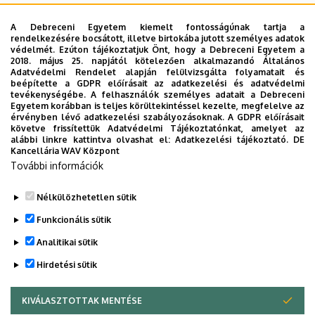
A Debreceni Egyetem kiemelt fontosságúnak tartja a
rendelkezésére bocsátott, illetve birtokába jutott személyes adatok
védelmét. Ezúton tájékoztatjuk Önt, hogy a Debreceni Egyetem a
2018. május 25. napjától kötelezően alkalmazandó Általános
Adatvédelmi Rendelet alapján felülvizsgálta folyamatait és
A keresés a következőkre működik: Név, Munkahely (szervezeti egység),
beépítette a GDPR előírásait az adatkezelési és adatvédelmi
Beosztás, Munkakör, Mellék
tevékenységébe. A felhasználók személyes adatait a Debreceni
Szervezetek
Egyetem korábban is teljes körültekintéssel kezelte, megfelelve az
érvényben lévő adatkezelési szabályozásoknak. A GDPR előírásait
Nincs találat.
követve frissítettük Adatvédelmi Tájékoztatónkat, amelyet az
alábbi linkre kattintva olvashat el:
Adatkezelési tájékoztató.
DE
Kancellária WAV Központ
További információk
Dolgozói adatmódosítás igénylése a DE
telefonkönyvében
|
Külső személyek rögzítése a
Nélkülözhetetlen sütik
DE telefonkönyvében
|
Súgó
|
Hibabejelentés
Funkcionális sütik
Analitikai sütik
Hirdetési sütik
KIVÁLASZTOTTAK MENTÉSE
WITHDRAW CONSENT