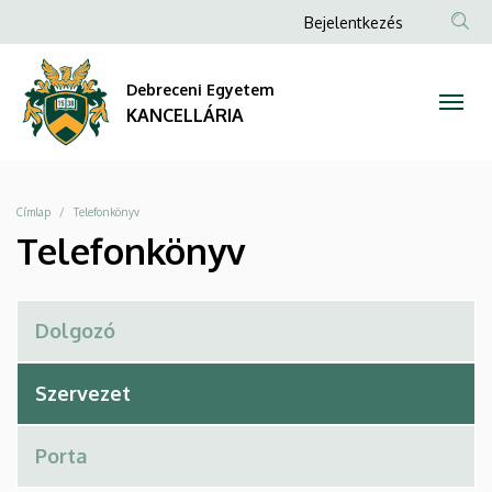
Telefonkönyv
Ugrás
Anonim
Bejelentkezés
a
Felhasználói
|
tartalomra
fiók
Debreceni Egyetem
KANCELLÁRIA
menüje
KANCELLÁRIA
Morzsa
Címlap
Telefonkönyv
Telefonkönyv