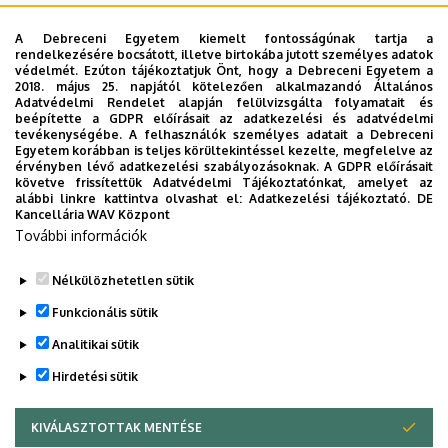
A Debreceni Egyetem kiemelt fontosságúnak tartja a
rendelkezésére bocsátott, illetve birtokába jutott személyes adatok
védelmét. Ezúton tájékoztatjuk Önt, hogy a Debreceni Egyetem a
2018. május 25. napjától kötelezően alkalmazandó Általános
Adatvédelmi Rendelet alapján felülvizsgálta folyamatait és
A keresés a következőkre működik: Név, Munkahely (szervezeti egység),
beépítette a GDPR előírásait az adatkezelési és adatvédelmi
Beosztás, Munkakör, Mellék
tevékenységébe. A felhasználók személyes adatait a Debreceni
Szervezetek
Egyetem korábban is teljes körültekintéssel kezelte, megfelelve az
érvényben lévő adatkezelési szabályozásoknak. A GDPR előírásait
Nincs találat.
követve frissítettük Adatvédelmi Tájékoztatónkat, amelyet az
alábbi linkre kattintva olvashat el:
Adatkezelési tájékoztató.
DE
Kancellária WAV Központ
További információk
Dolgozói adatmódosítás igénylése a DE
telefonkönyvében
|
Külső személyek rögzítése a
Nélkülözhetetlen sütik
DE telefonkönyvében
|
Súgó
|
Hibabejelentés
Funkcionális sütik
Analitikai sütik
Hirdetési sütik
KIVÁLASZTOTTAK MENTÉSE
WITHDRAW CONSENT