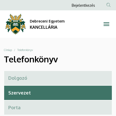
Telefonkönyv
Ugrás
Anonim
Bejelentkezés
a
Felhasználói
|
tartalomra
fiók
Debreceni Egyetem
KANCELLÁRIA
menüje
KANCELLÁRIA
Morzsa
Címlap
Telefonkönyv
Telefonkönyv