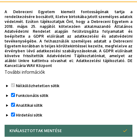
A Debreceni Egyetem kiemelt fontosságúnak tartja a
rendelkezésére bocsátott, illetve birtokába jutott személyes adatok
védelmét. Ezúton tájékoztatjuk Önt, hogy a Debreceni Egyetem a
2018. május 25. napjától kötelezően alkalmazandó Általános
Adatvédelmi Rendelet alapján felülvizsgálta folyamatait és
A keresés a következőkre működik: Név, Munkahely (szervezeti egység),
beépítette a GDPR előírásait az adatkezelési és adatvédelmi
Beosztás, Munkakör, Mellék
tevékenységébe. A felhasználók személyes adatait a Debreceni
Szervezetek
Egyetem korábban is teljes körültekintéssel kezelte, megfelelve az
érvényben lévő adatkezelési szabályozásoknak. A GDPR előírásait
Nincs találat.
követve frissítettük Adatvédelmi Tájékoztatónkat, amelyet az
alábbi linkre kattintva olvashat el:
Adatkezelési tájékoztató.
DE
Kancellária WAV Központ
További információk
Dolgozói adatmódosítás igénylése a DE
telefonkönyvében
|
Külső személyek rögzítése a
Nélkülözhetetlen sütik
DE telefonkönyvében
|
Súgó
|
Hibabejelentés
Funkcionális sütik
Analitikai sütik
Hirdetési sütik
KIVÁLASZTOTTAK MENTÉSE
WITHDRAW CONSENT