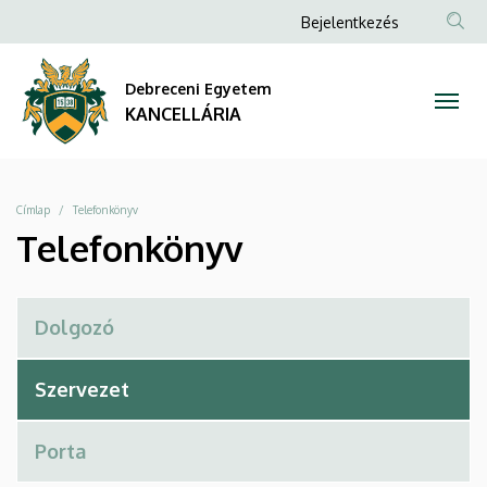
Telefonkönyv
Ugrás
Anonim
Bejelentkezés
a
Felhasználói
|
tartalomra
fiók
Debreceni Egyetem
KANCELLÁRIA
menüje
KANCELLÁRIA
Morzsa
Címlap
Telefonkönyv
Telefonkönyv